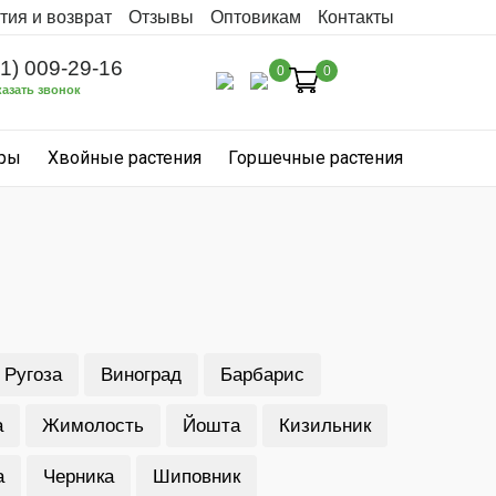
тия и возврат
Отзывы
Оптовикам
Контакты
31) 009-29-16
0
0
казать звонок
уры
Хвойные растения
Горшечные растения
Ругоза
Виноград
Барбарис
а
Жимолость
Йошта
Кизильник
а
Черника
Шиповник