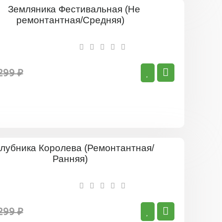
Земляник
Фестивал
(Не
ремонтан
Средняя)
299 ₽
Клубника
Королева
(Ремонта
Ранняя)
299 ₽