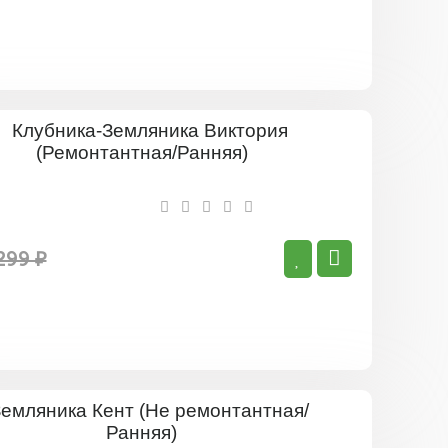
Клубника
Земляник
Виктория
(Ремонта
Ранняя)
299 ₽
Земляник
Кент