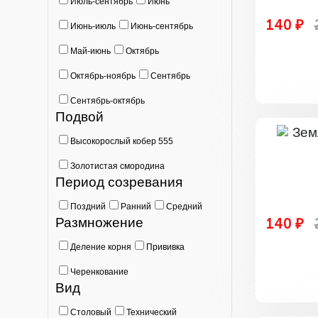
Июль-сентябрь
Июнь
140 ₽
Июнь-июль
Июнь-сентябрь
Май-июнь
Октябрь
Октябрь-ноябрь
Сентябрь
Сентябрь-октябрь
Подвой
Высокорослый кобер 555
Золотистая смородина
Период созревания
Поздний
Ранний
Средний
Размножение
140 ₽
Деление корня
Прививка
Черенкование
Вид
Столовый
Технический