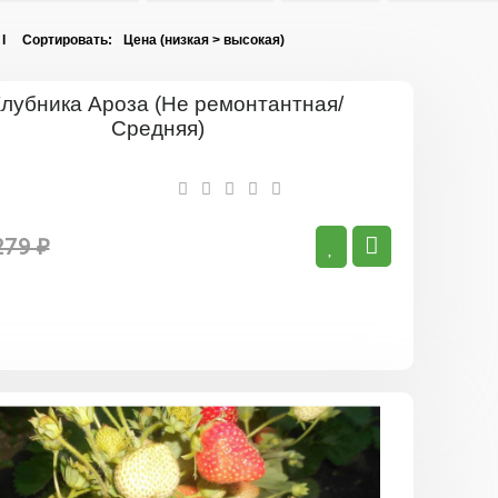
 I Сортировать:
Клубника
Ароза
(Не
ремонтан
Средняя)
279 ₽
Клубника
Шарлотт
(Ремонта
Средняя)