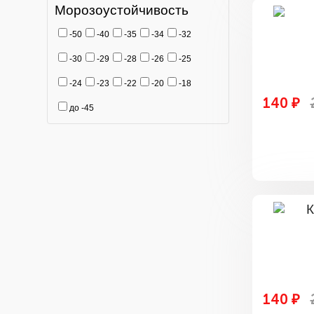
Морозоустойчивость
-50
-40
-35
-34
-32
-30
-29
-28
-26
-25
-24
-23
-22
-20
-18
140 ₽
до -45
140 ₽