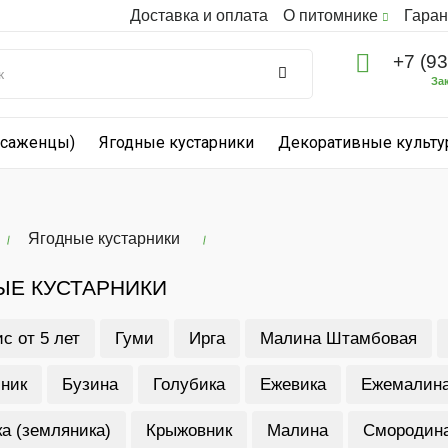
Доставка и оплата
О питомнике
Гаран
+7 (9
За
(саженцы)
Ягодные кустарники
Декоративные культ
Ягодные кустарники
ЫЕ КУСТАРНИКИ
с от 5 лет
Гуми
Ирга
Малина Штамбовая
ник
Бузина
Голубика
Ежевика
Ежемалин
а (земляника)
Крыжовник
Малина
Смородин