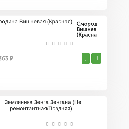
Смородина
Вишневая
(Красная)
363 ₽
Земляник
Зенга
Зенгана
(Не
ремонтан