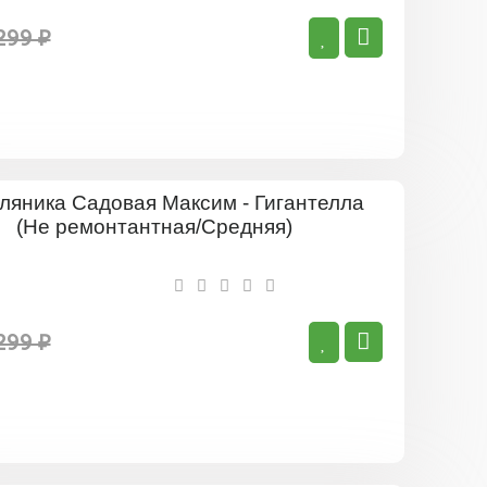
Ранняя)
299 ₽
Земляник
Садовая
Максим
-
Гигантелл
(Не
ремонтан
299 ₽
Средняя)