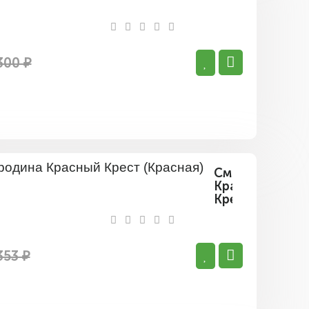
(Не
ремонтан
Ранняя)
300 ₽
Смородина
Красный
Крест
(Красная)
353 ₽