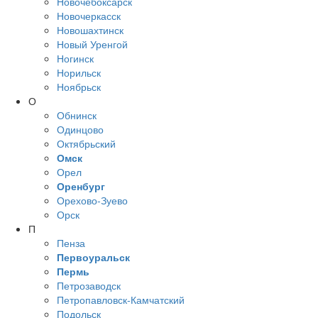
Новочебоксарск
Новочеркасск
Новошахтинск
Новый Уренгой
Ногинск
Норильск
Ноябрьск
О
Обнинск
Одинцово
Октябрьский
Омск
Орел
Оренбург
Орехово-Зуево
Орск
П
Пенза
Первоуральск
Пермь
Петрозаводск
Петропавловск-Камчатский
Подольск