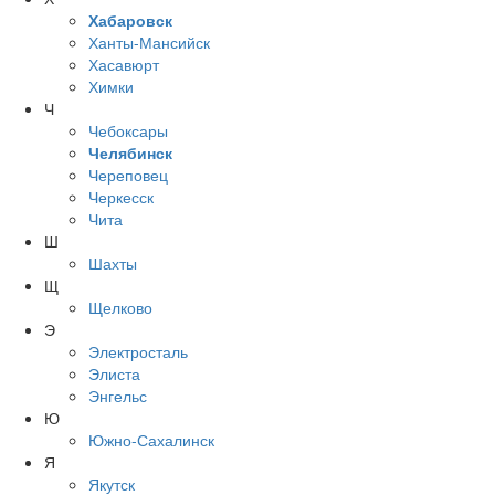
Хабаровск
Ханты-Мансийск
Хасавюрт
Химки
Ч
Чебоксары
Челябинск
Череповец
Черкесск
Чита
Ш
Шахты
Щ
Щелково
Э
Электросталь
Элиста
Энгельс
Ю
Южно-Сахалинск
Я
Якутск