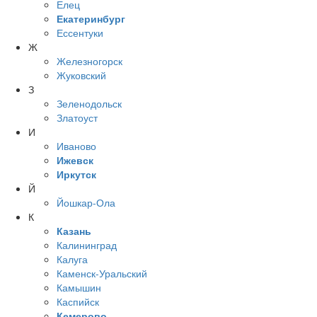
Елец
Екатеринбург
Ессентуки
Ж
Железногорск
Жуковский
З
Зеленодольск
Златоуст
И
Иваново
Ижевск
Иркутск
Й
Йошкар-Ола
К
Казань
Калининград
Калуга
Каменск-Уральский
Камышин
Каспийск
Кемерово