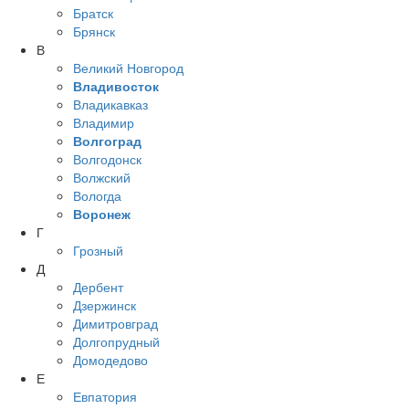
Братск
Брянск
В
Великий Новгород
Владивосток
Владикавказ
Владимир
Волгоград
Волгодонск
Волжский
Вологда
Воронеж
Г
Грозный
Д
Дербент
Дзержинск
Димитровград
Долгопрудный
Домодедово
Е
Евпатория