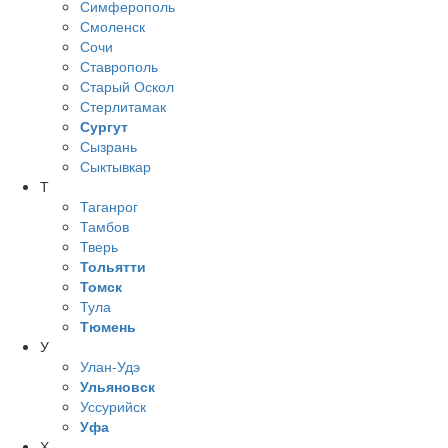
Симферополь
Смоленск
Сочи
Ставрополь
Старый Оскол
Стерлитамак
Сургут
Сызрань
Сыктывкар
Т
Таганрог
Тамбов
Тверь
Тольятти
Томск
Тула
Тюмень
У
Улан-Удэ
Ульяновск
Уссурийск
Уфа
Х