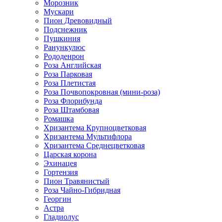
Морозник
Мускари
Пион Древовидный
Подснежник
Пушкиния
Ранункулюс
Рододенрон
Роза Английская
Роза Парковая
Роза Плетистая
Роза Почвопокровная (мини-роза)
Роза Флорибунда
Роза Штамбовая
Ромашка
Хризантема Крупноцветковая
Хризантема Мультифлора
Хризантема Среднецветковая
Царская корона
Эхинацея
Гортензия
Пион Травянистый
Роза Чайно-Гибридная
Георгин
Астра
Гладиолус