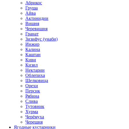
Абрикос
Груша
Айва
Актинидии
Вишня
Черевишня
Гранат
Зизифус (унаби)
Инжир
Калина
Каштан
Киви
Кизил
Нектарин
Облепиха
Шелковица
Орехи
Персик
Рябина
Слива
Тутовник
Хурма
Черёмуха
Черешня
Ягодные кустарники