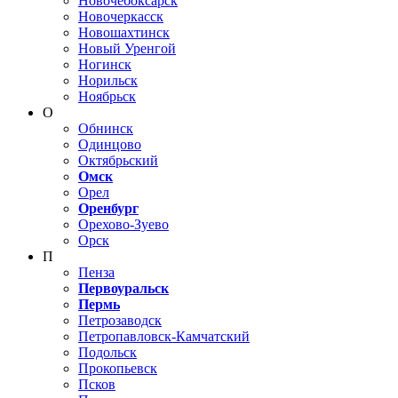
Новочебоксарск
Новочеркасск
Новошахтинск
Новый Уренгой
Ногинск
Норильск
Ноябрьск
О
Обнинск
Одинцово
Октябрьский
Омск
Орел
Оренбург
Орехово-Зуево
Орск
П
Пенза
Первоуральск
Пермь
Петрозаводск
Петропавловск-Камчатский
Подольск
Прокопьевск
Псков