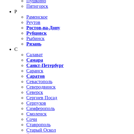
Пушкино
Пятигорск
Р
Раменское
Реутов
Ростов-на-Дону
Рубцовск
Рыбинск
Рязань
С
Салават
Самара
Санкт-Петербург
Саранск
Саратов
Севастополь
Северодвинск
Северск
Сергиев Посад
Серпухов
Симферополь
Смоленск
Сочи
Ставрополь
Старый Оскол