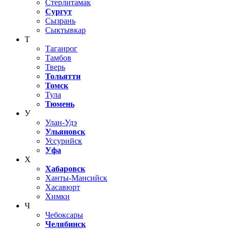
Стерлитамак
Сургут
Сызрань
Сыктывкар
Т
Таганрог
Тамбов
Тверь
Тольятти
Томск
Тула
Тюмень
У
Улан-Удэ
Ульяновск
Уссурийск
Уфа
Х
Хабаровск
Ханты-Мансийск
Хасавюрт
Химки
Ч
Чебоксары
Челябинск