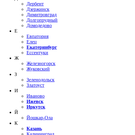
Дербент
Дзержинск
Димитровград
Долгопрудный
Домодедово
Е
Евпатория
Елец
Екатеринбург
Ессентуки
Ж
Железногорск
Жуковский
З
Зеленодольск
Златоуст
И
Иваново
Ижевск
Иркутск
Й
Йошкар-Ола
К
Казань
Калининград