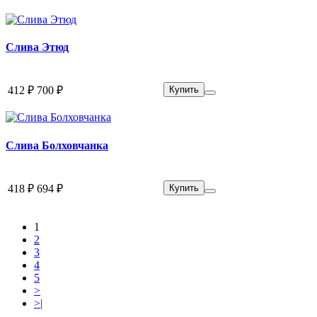
Слива Этюд
412 ₽
700 ₽
Купить
Слива Болховчанка
418 ₽
694 ₽
Купить
1
2
3
4
5
>
>|