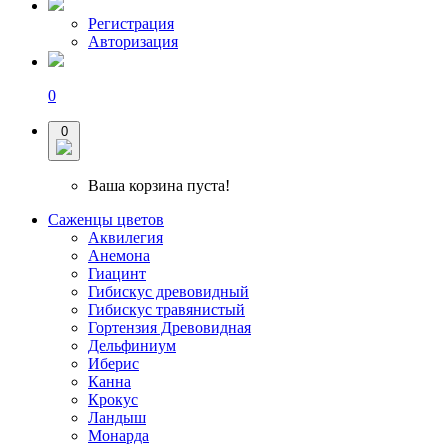
Регистрация
Авторизация
0
0
Ваша корзина пуста!
Саженцы цветов
Аквилегия
Анемона
Гиацинт
Гибискус древовидный
Гибискус травянистый
Гортензия Древовидная
Дельфиниум
Иберис
Канна
Крокус
Ландыш
Монарда