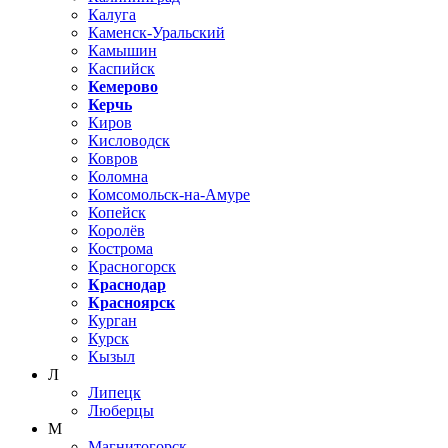
Калуга
Каменск-Уральский
Камышин
Каспийск
Кемерово
Керчь
Киров
Кисловодск
Ковров
Коломна
Комсомольск-на-Амуре
Копейск
Королёв
Кострома
Красногорск
Краснодар
Красноярск
Курган
Курск
Кызыл
Л
Липецк
Люберцы
М
Магнитогорск