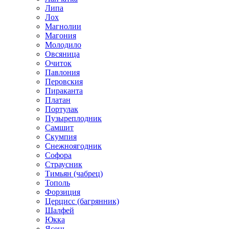
Липа
Лох
Магнолии
Магония
Молодило
Овсяница
Очиток
Павлония
Перовския
Пираканта
Платан
Портулак
Пузыреплодник
Самшит
Скумпия
Снежноягодник
Софора
Страусник
Тимьян (чабрец)
Тополь
Форзиция
Церцисс (багрянник)
Шалфей
Юкка
Ясень