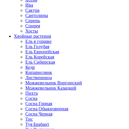
Ива
Сакура
Сантолины
Сирень
Спирея
Хосты
Хвойные растения
Ель в горшке
Ель Голубая
Ель Европейская
Ель Корейская
Ель Сибирская
Кедр
Кипарисовик
Лиственница
Можжевельник Виргинский
Можжевельник Казацкий
Пихта
Сосна
Сосна Горная
Сосна Обыкновенная
Сосна Черная
Тис
Туя Брабант