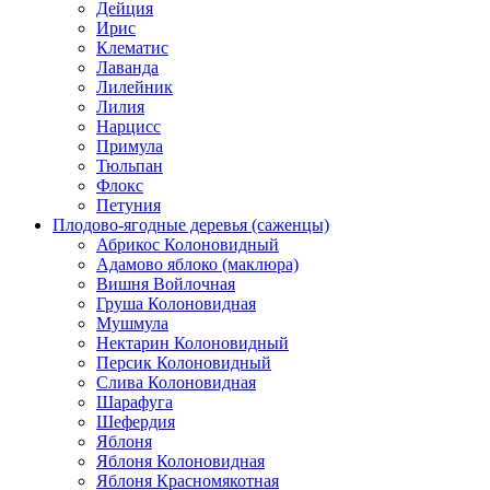
Дейция
Ирис
Клематис
Лаванда
Лилейник
Лилия
Нарцисс
Примула
Тюльпан
Флокс
Петуния
Плодово-ягодные деревья (саженцы)
Абрикос Колоновидный
Адамово яблоко (маклюра)
Вишня Войлочная
Груша Колоновидная
Мушмула
Нектарин Колоновидный
Персик Колоновидный
Слива Колоновидная
Шарафуга
Шефердия
Яблоня
Яблоня Колоновидная
Яблоня Красномякотная