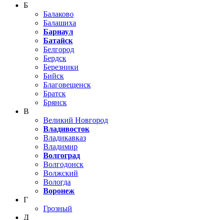
Б
Балаково
Балашиха
Барнаул
Батайск
Белгород
Бердск
Березники
Бийск
Благовещенск
Братск
Брянск
В
Великий Новгород
Владивосток
Владикавказ
Владимир
Волгоград
Волгодонск
Волжский
Вологда
Воронеж
Г
Грозный
Д