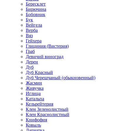
Бересклет
Бирючина
Бобовник
Бук
Вейгела
Верба
Вяз
Гейхера
Глициния (Вистерия)
Граб
Девичий виноград
Дерен
Дуб
Дуб Красный
Дуб Черешчаный (обыкновенный)
Жасмин
Живучка
Иглица
Катальпа
Кельрейтерия
Клен Зеленолистный
Клен Краснолистный
Книфофия
Ковыль
Лапчатка