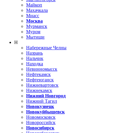
Майкоп
Махачкала
Миасс
Москва
Мурманск
Муром
Мытищи
Н
Набережные Челны
Назрань
Нальчик
Находка
Невинномысск
Нефтекамск
Нефтеюганск
Нижневартовск
Нижнекамск
Нижний Новгород
Нижний Тагил
Новокузнецк
Новокуйбышевск
Новомосковск
Новороссийск
Новосибирск