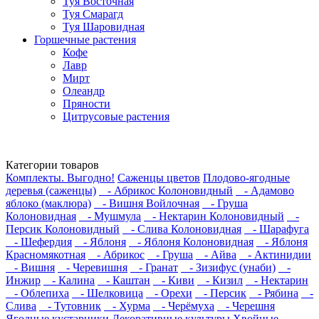
Туя Восточная
Туя Смарагд
Туя Шаровидная
Горшечные растения
Кофе
Лавр
Мирт
Олеандр
Пряности
Цитрусовые растения
Категории товаров
Комплекты. Выгодно!
Саженцы цветов
Плодово-ягодные
деревья (саженцы)
- Абрикос Колоновидный
- Адамово
яблоко (маклюра)
- Вишня Войлочная
- Груша
Колоновидная
- Мушмула
- Нектарин Колоновидный
-
Персик Колоновидный
- Слива Колоновидная
- Шарафуга
- Шефердия
- Яблоня
- Яблоня Колоновидная
- Яблоня
Красномякотная
- Абрикос
- Груша
- Айва
- Актинидии
- Вишня
- Черевишня
- Гранат
- Зизифус (унаби)
-
Инжир
- Калина
- Каштан
- Киви
- Кизил
- Нектарин
- Облепиха
- Шелковица
- Орехи
- Персик
- Рябина
-
Слива
- Тутовник
- Хурма
- Черёмуха
- Черешня
Ягодные кустарники
Декоративные культуры
Хвойные