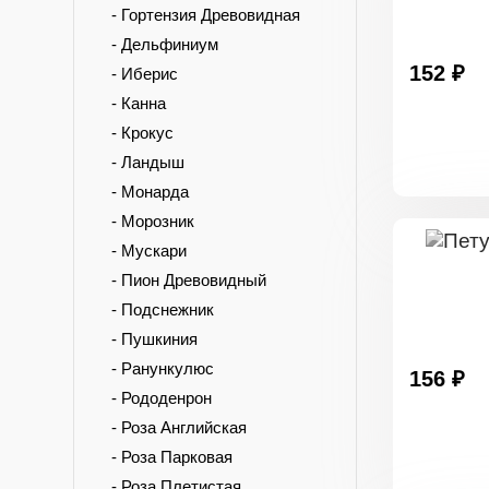
- Гортензия Древовидная
- Дельфиниум
152 ₽
- Иберис
- Канна
- Крокус
- Ландыш
- Монарда
- Морозник
- Мускари
- Пион Древовидный
- Подснежник
- Пушкиния
- Ранункулюс
156 ₽
- Рододенрон
- Роза Английская
- Роза Парковая
- Роза Плетистая