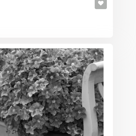
Петуния
Надежда
низкоросл
(голубая
с
белой
серединко