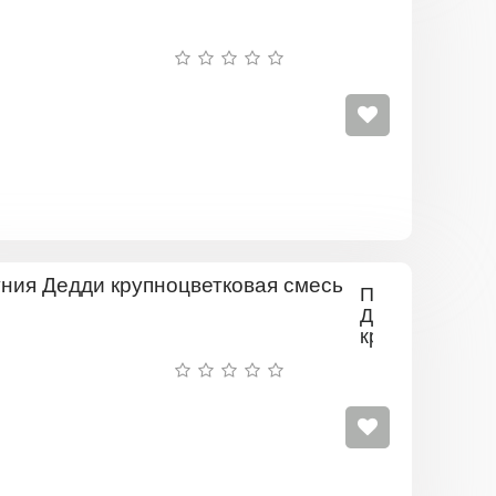
Петуния
Дедди
крупноцветков
смесь