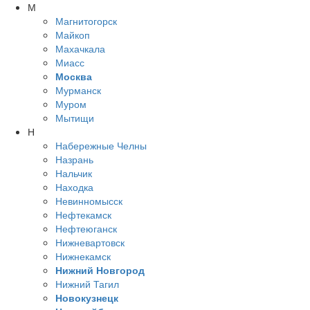
М
Магнитогорск
Майкоп
Махачкала
Миасс
Москва
Мурманск
Муром
Мытищи
Н
Набережные Челны
Назрань
Нальчик
Находка
Невинномысск
Нефтекамск
Нефтеюганск
Нижневартовск
Нижнекамск
Нижний Новгород
Нижний Тагил
Новокузнецк