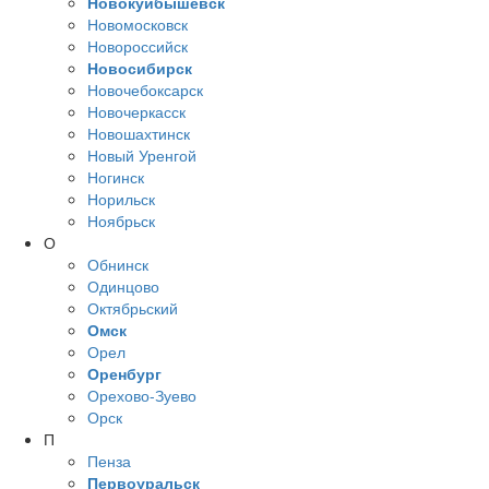
Новокуйбышевск
Новомосковск
Новороссийск
Новосибирск
Новочебоксарск
Новочеркасск
Новошахтинск
Новый Уренгой
Ногинск
Норильск
Ноябрьск
О
Обнинск
Одинцово
Октябрьский
Омск
Орел
Оренбург
Орехово-Зуево
Орск
П
Пенза
Первоуральск