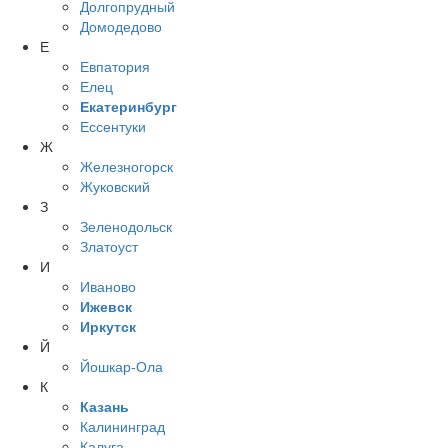
Долгопрудный
Домодедово
Е
Евпатория
Елец
Екатеринбург
Ессентуки
Ж
Железногорск
Жуковский
З
Зеленодольск
Златоуст
И
Иваново
Ижевск
Иркутск
Й
Йошкар-Ола
К
Казань
Калининград
Калуга