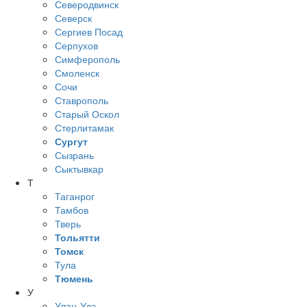
Северодвинск
Северск
Сергиев Посад
Серпухов
Симферополь
Смоленск
Сочи
Ставрополь
Старый Оскол
Стерлитамак
Сургут
Сызрань
Сыктывкар
Т
Таганрог
Тамбов
Тверь
Тольятти
Томск
Тула
Тюмень
У
Улан-Удэ