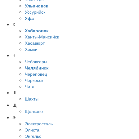
Ульяновск
Уссурийск
Уфа
Х
Хабаровск
Ханты-Мансийск
Хасавюрт
Химки
Ч
Чебоксары
Челябинск
Череповец
Черкесск
Чита
Ш
Шахты
Щ
Щелково
Э
Электросталь
Элиста
Энгельс